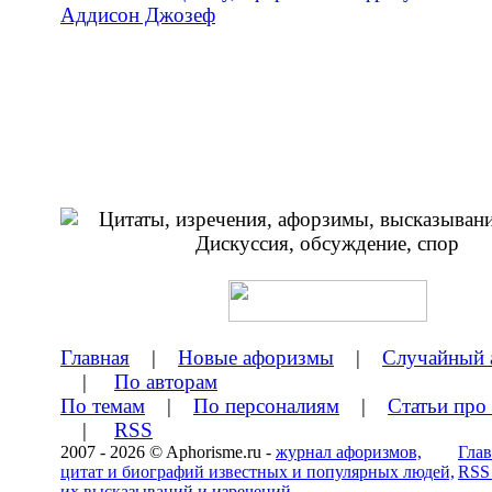
Аддисон Джозеф
Главная
|
Новые афоризмы
|
Случайный 
|
По авторам
По темам
|
По персоналиям
|
Статьи про
|
RSS
2007 - 2026 © Aphorisme.ru -
журнал афоризмов,
Глав
цитат и биографий известных и популярных людей,
RSS
их высказываний и изречений.