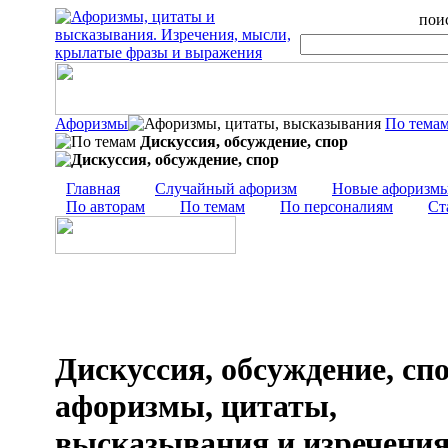
поис
Афоризмы
По тема
Дискуссия, обсуждение, спор
Главная
Случайный афоризм
Новые афоризм
По авторам
По темам
По персоналиям
Ст
Дискуссия, обсуждение, спо
афоризмы, цитаты,
высказывания и изречени