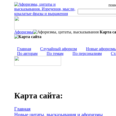
поис
Афоризмы
Карта с
Главная
Случайный афоризм
Новые афоризм
По авторам
По темам
По персоналиям
Ст
Карта сайта:
Главная
Новые цитаты, высказывания и афоризмы