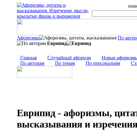
поис
Афоризмы
По авто
Еврипид
Главная
Случайный афоризм
Новые афоризм
По авторам
По темам
По персоналиям
Ст
Еврипид - афоризмы, цита
высказывания и изречени