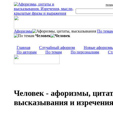
поис
Афоризмы
По тема
Человек
Главная
Случайный афоризм
Новые афоризм
По авторам
По темам
По персоналиям
Ст
Человек - афоризмы, цита
высказывания и изречени