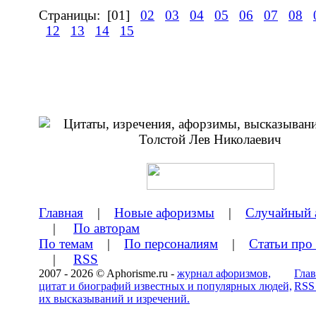
Страницы:
[01]
02
03
04
05
06
07
08
12
13
14
15
Главная
|
Новые афоризмы
|
Случайный 
|
По авторам
По темам
|
По персоналиям
|
Статьи про
|
RSS
2007 - 2026 © Aphorisme.ru -
журнал афоризмов,
Глав
цитат и биографий известных и популярных людей,
RSS
их высказываний и изречений.