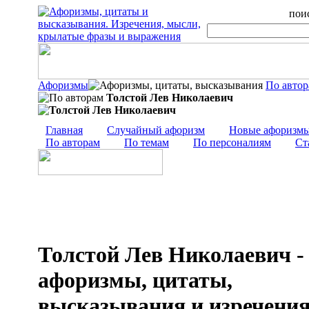
поис
Афоризмы
По авто
Толстой Лев Николаевич
Главная
Случайный афоризм
Новые афоризм
По авторам
По темам
По персоналиям
Ст
Толстой Лев Николаевич -
афоризмы, цитаты,
высказывания и изречени