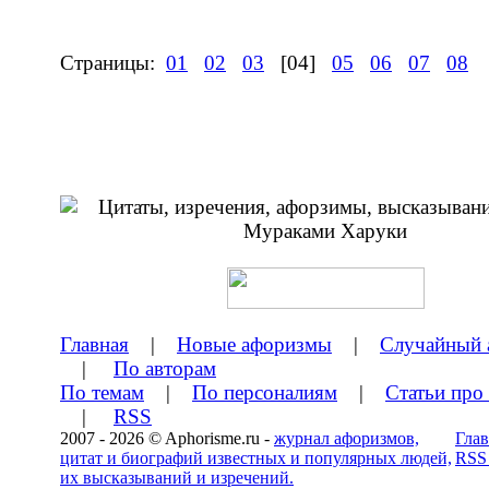
Страницы:
01
02
03
[04]
05
06
07
08
Главная
|
Новые афоризмы
|
Случайный 
|
По авторам
По темам
|
По персоналиям
|
Статьи про
|
RSS
2007 - 2026 © Aphorisme.ru -
журнал афоризмов,
Глав
цитат и биографий известных и популярных людей,
RSS
их высказываний и изречений.