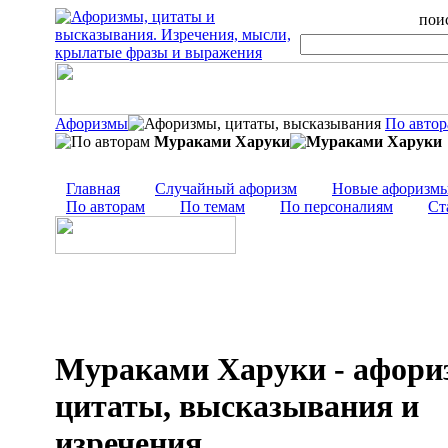
поис
Афоризмы
По авто
Мураками Харуки
Главная
Случайный афоризм
Новые афоризм
По авторам
По темам
По персоналиям
Ст
Мураками Харуки - афори
цитаты, высказывания и
изречения