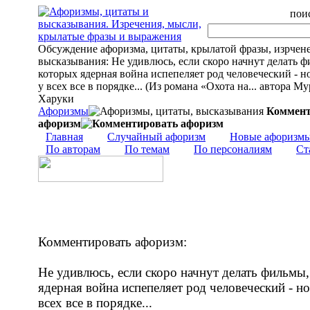
поис
Обсуждение афоризма, цитаты, крылатой фразы, изрчен
высказывания: Не удивлюсь, если скоро начнут делать ф
которых ядерная война испепеляет род человеческий - н
у всех все в порядке... (Из романа «Охота на... автора М
Харуки
Афоризмы
Коммент
афоризм
Главная
Случайный афоризм
Новые афоризм
По авторам
По темам
По персоналиям
Ст
Комментировать афоризм:
Не удивлюсь, если скоро начнут делать фильмы,
ядерная война испепеляет род человеческий - но
всех все в порядке...