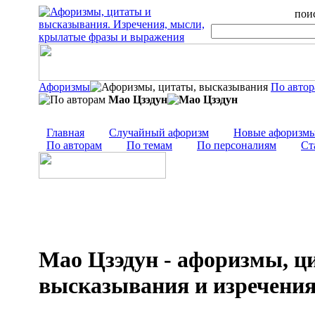
поис
Афоризмы
По авто
Мао Цзэдун
Главная
Случайный афоризм
Новые афоризм
По авторам
По темам
По персоналиям
Ст
Мао Цзэдун - афоризмы, ц
высказывания и изречени