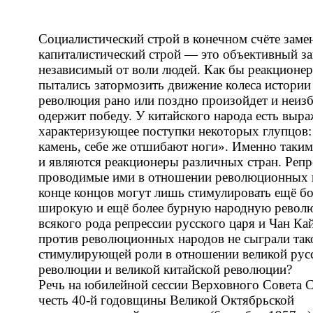
Социалистический строй в конечном счёте заме
капиталистический строй — это объективный за
независимый от воли людей. Как бы реакционе
пытались затормозить движение колеса истории
революция рано или поздно произойдет и неиз
одержит победу. У китайского народа есть выра
характеризующее поступки некоторых глупцов
камень, себе же отшибают ноги». Именно таки
и являются реакционеры различных стран. Репр
проводимые ими в отношении революционных н
конце концов могут лишь стимулировать ещё бо
широкую и ещё более бурную народную револю
всякого рода репрессии русского царя и Чан Ка
против революционных народов не сыграли так
стимулирующей роли в отношении великой рус
революции и великой китайской революции?
Речь на юбилейной сессии Верховного Совета 
честь 40-й годовщины Великой Октябрьской