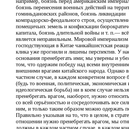
например, боязнь перед американским империа
боязнь перенесения военных действий на терр
гоминьдановских районов, боязнь ликвидации
компрадорско-феодального строя, осуществлени
помещичьих земель и конфискации бюрократич
капитала, боязнь длительной войны и т. п.— всё
является неправильным. Мировой империализм
господствующая в Китае чанкайшистская реакц
клика уже прогнили и лишены перспектив. У нас
основания пренебрегать ими; мы уверены и уб
том, что одержим победу над всеми внутренни
внешними врагами китайского народа. Однако 
частном случае, в каждом конкретном вопросе
(будь то военная, политическая, экономическая 
идеологическая борьба) ни в коем случае нельзя
пренебрегать врагом, наоборот, нужно относить
со всей серьёзностью и сосредоточивать все сил
ним, и только таким образом можно одержать п
Правильно указывая на то, что в целом, в страт
отношении нужно пренебрегать врагом, мы отн
должны в каждом частном случае, в каждом ко