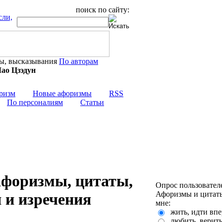
поиск по сайту:
По авторам
ризм
Новые афоризмы
RSS
По персоналиям
Статьи
афоризмы, цитаты,
Опрос пользовател
Афоризмы и цитаты
 и изречения
мне:
жить, идти впе
любить, верит