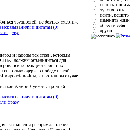
ценить, понима
чувствовать
найти, решить
изменить жизн
ояться трудностей, не бояться смерти».
обрести себя
(0)
другое
народ и народы тех стран, которым
ы США, должны объединиться для
мериканских реакционеров и их
нах. Только одержав победу в этой
ей мировой войны, в противном случае
листкой Анной Луизой Стронг (6
(0)
ялся с колен и распрямил плечи».
провозглашения Китайской Народной