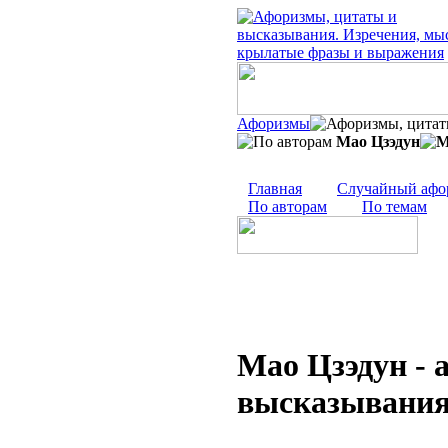
Афоризмы
Мао Цзэдун
Главная
Случайный афо
По авторам
По темам
Мао Цзэдун - 
высказывания