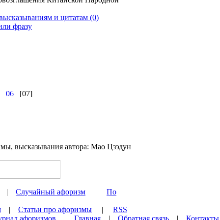
(0)
06
[07]
|
Случайный афоризм
|
По
м
|
Статьи про афоризмы
|
RSS
урнал афоризмов,
Главная
|
Обратная связь
|
Контакты