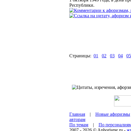
Республики.
Страницы:
01
02
03
04
05
Главная
|
Новые афоризмы
авторам
По темам
|
По персоналия
2007 - 2026 © Aphorisme.ru -
ж