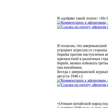
Я одобряю такой лозунг: «Не б
Я полагаю, что американский 
угрожает агрессия со сторон
борьбы против наступления а
прихвостней в различных стра
борьбе, можно избежать треть
она неизбежна.
Беседа с американской журна
августа 1946 г.)
«Отныне китайский народ подн
1 октября 1949 года, в день 