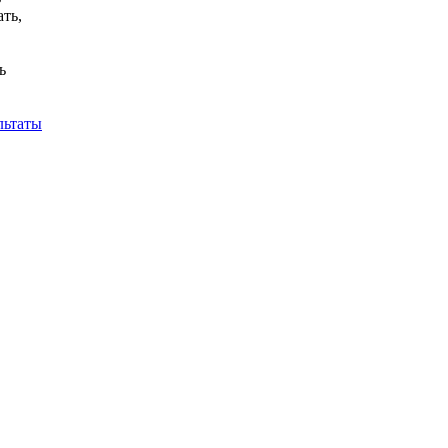
ть,
ь