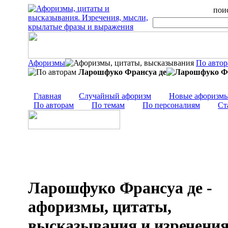
поис
Афоризмы
По авто
Ларошфуко Франсуа де
Главная
Случайный афоризм
Новые афоризм
По авторам
По темам
По персоналиям
Ст
Ларошфуко Франсуа де -
афоризмы, цитаты,
высказывания и изречени