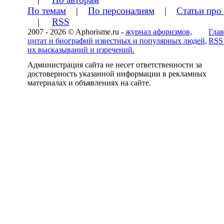
По темам
|
По персоналиям
|
Статьи про
|
RSS
2007 - 2026 © Aphorisme.ru -
журнал афоризмов,
Глав
цитат и биографий известных и популярных людей,
RSS
их высказываний и изречений.
Администрация сайта не несет ответственности за
достоверность указанной информации в рекламных
материалах и объявлениях на сайте.