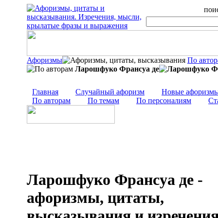
поис
Афоризмы
По авто
Ларошфуко Франсуа де
Главная
Случайный афоризм
Новые афоризм
По авторам
По темам
По персоналиям
Ст
Ларошфуко Франсуа де -
афоризмы, цитаты,
высказывания и изречени