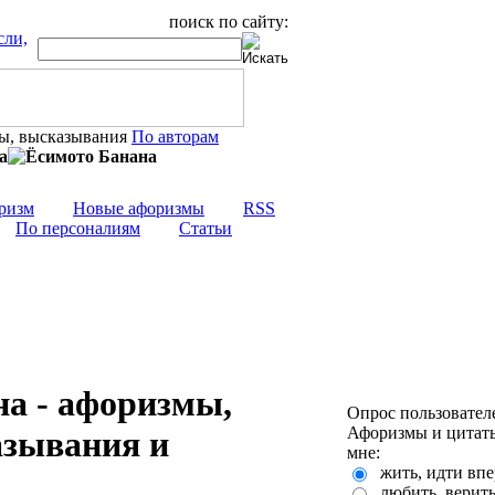
поиск по сайту:
По авторам
а
ризм
Новые афоризмы
RSS
По персоналиям
Статьи
а - афоризмы,
Опрос пользовател
Афоризмы и цитаты
азывания и
мне:
жить, идти впе
любить, верит