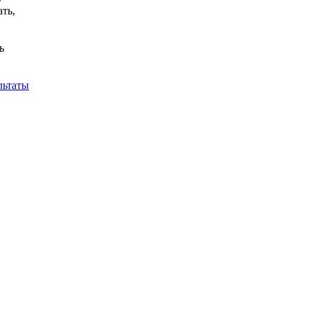
ть,
ь