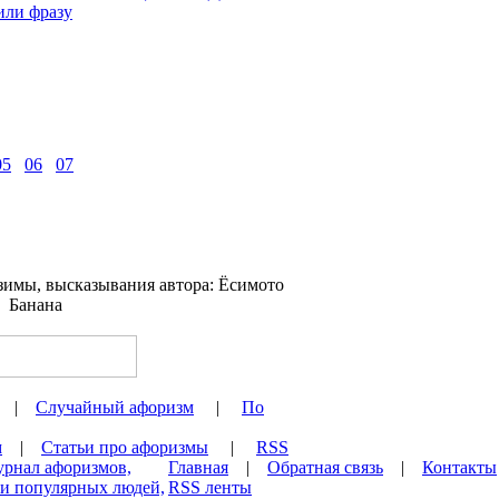
05
06
07
|
Случайный афоризм
|
По
м
|
Статьи про афоризмы
|
RSS
урнал афоризмов,
Главная
|
Обратная связь
|
Контакты
 и популярных людей,
RSS ленты