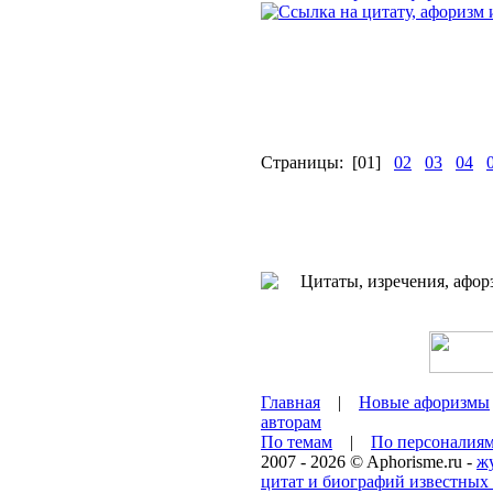
Страницы:
[01]
02
03
04
Главная
|
Новые афоризмы
авторам
По темам
|
По персоналия
2007 - 2026 © Aphorisme.ru -
ж
цитат и биографий известных