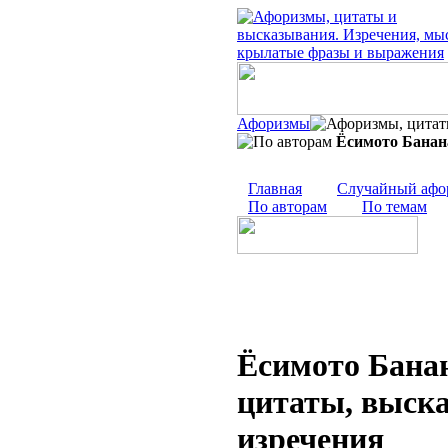
Афоризмы
Ёсимото Банан
Главная
Случайный афо
По авторам
По темам
Ёсимото Банан
цитаты, выск
изречения