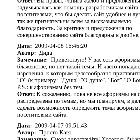
Ответ:
Вы правы, «книга жалоб и предложенн
задумывалась как помощь разработчикам сайта 
посетителями, что бы сделать сайт удобнее и л
так же признательны всем за высказываемую
благодарность. За критику и предложения по
совершенствованию сайта благодарны в двойне.
Дата:
2009-04-08 16:46:20
Автор:
Дида
Замечание:
Приветствую! У вас есть афоризмы
блаженстве, но нет такой темы. И часто попада
изречения, к которым целесообразно приставит
"О" (к примеру: "Душа"-"О душе", "Бог"-"О Боге"
P.S.: к афоризмам без тем.
Ответ:
К сожалению, пока не все афоризмы на 
распределены по темам, но мы планируем, в да
сделать возможность определять темы афоризм
посетителями сайта.
Дата:
2009-04-07 09:51:43
Автор:
Просто Катя
Замечание:
Снова здраствуйте! Хотелось бы у