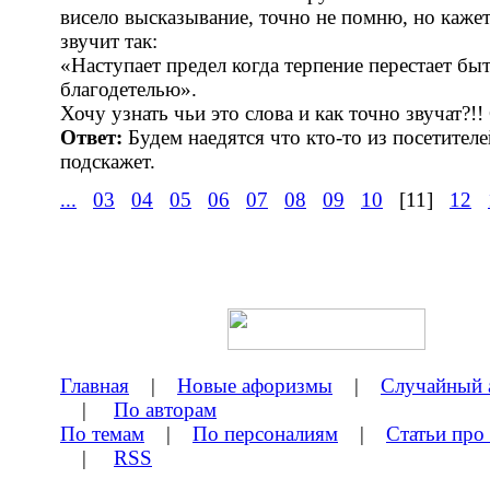
висело высказывание, точно не помню, но каже
звучит так:
«Наступает предел когда терпение перестает бы
благодетелью».
Хочу узнать чьи это слова и как точно звучат?!!
Ответ:
Будем наедятся что кто-то из посетител
подскажет.
...
03
04
05
06
07
08
09
10
[11]
12
Главная
|
Новые афоризмы
|
Случайный 
|
По авторам
По темам
|
По персоналиям
|
Статьи про
|
RSS