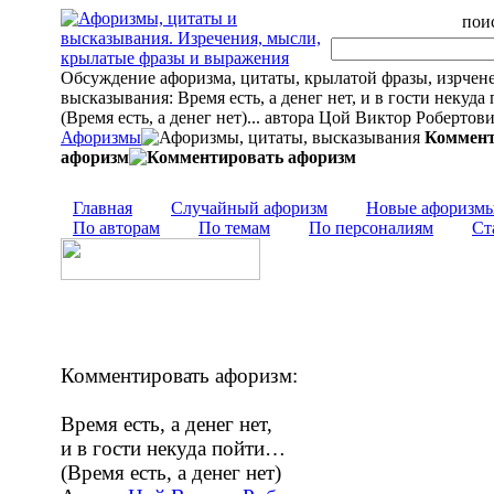
поис
Обсуждение афоризма, цитаты, крылатой фразы, изрчен
высказывания: Время есть, а денег нет, и в гости некуд
(Время есть, а денег нет)... автора Цой Виктор Робертов
Афоризмы
Коммент
афоризм
Главная
Случайный афоризм
Новые афоризм
По авторам
По темам
По персоналиям
Ст
Комментировать афоризм:
Время есть, а денег нет,
и в гости некуда пойти…
(Время есть, а денег нет)