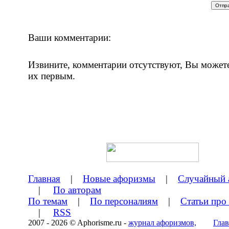
Ваши комментарии:
Извините, комментарии отсутствуют, Вы может
их первым.
Главная
|
Новые афоризмы
|
Случайный 
|
По авторам
По темам
|
По персоналиям
|
Статьи про
|
RSS
2007 - 2026 © Aphorisme.ru -
журнал афоризмов,
Глав