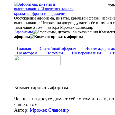
поис
Обсуждение афоризма, цитаты, крылатой фразы, изрчен
высказывания: Человек на досуге думает себе о том и о с
таки чаще о том.... автора Мрожек Славомир
Афоризмы
Коммент
афоризм
Главная
Случайный афоризм
Новые афоризм
По авторам
По темам
По персоналиям
Ст
Комментировать афоризм:
Человек на досуге думает себе о том и о сем, но
чаще о том.
Автор:
Мрожек Славомир