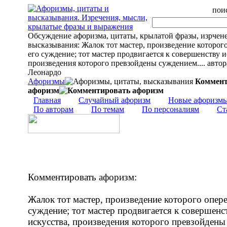
поис
Обсуждение афоризма, цитаты, крылатой фразы, изрчен
высказывания: Жалок тот мастер, произведение которог
его суждение; тот мастер продвигается к совершенству и
произведения которого превзойдены суждением.... авто
Леонардо
Афоризмы
Коммент
афоризм
Главная
Случайный афоризм
Новые афоризм
По авторам
По темам
По персоналиям
Ст
Комментировать афоризм:
Жалок тот мастер, произведение которого опере
суждение; тот мастер продвигается к совершенс
искусства, произведения которого превзойдены