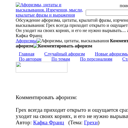
поис
Обсуждение афоризма, цитаты, крылатой фразы, изрчен
высказывания: Грех всегда приходит открыто и ощущаетс
Он уходит на своих корнях, и его не нужно вырывать.... 
Кафка Франц
Афоризмы
Коммент
афоризм
Главная
Случайный афоризм
Новые афоризм
По авторам
По темам
По персоналиям
Ст
Комментировать афоризм:
Грех всегда приходит открыто и ощущается сра
уходит на своих корнях, и его не нужно вырыва
Автор:
Кафка Франц
(Тема:
Грехи
)