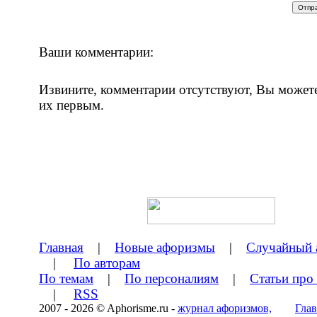
Ваши комментарии:
Извините, комментарии отсутствуют, Вы может
их первым.
Главная
|
Новые афоризмы
|
Случайный 
|
По авторам
По темам
|
По персоналиям
|
Статьи про
|
RSS
2007 - 2026 © Aphorisme.ru -
журнал афоризмов,
Глав