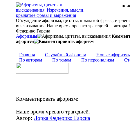
поис
Обсуждение афоризма, цитаты, крылатой фразы, изрчен
высказывания: Наше время чревато трагедией.... автора 
Федерико Гарсиа
Афоризмы
Коммент
афоризм
Главная
Случайный афоризм
Новые афоризм
По авторам
По темам
По персоналиям
Ст
Комментировать афоризм:
Наше время чревато трагедией.
Автор:
Лорка Федерико Гарсиа