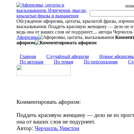
поис
Обсуждение афоризма, цитаты, крылатой фразы, изрчен
высказывания: Поддеть красивую женщину — дело не из
ведь она от ваших слов не подурнеет.... автора Черчилл
Афоризмы
Коммент
афоризм
Главная
Случайный афоризм
Новые афоризм
По авторам
По темам
По персоналиям
Ст
Комментировать афоризм:
Поддеть красивую женщину — дело не из прост
она от ваших слов не подурнеет.
Автор:
Черчилль Уинстон