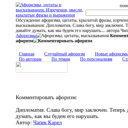
поис
Обсуждение афоризма, цитаты, крылатой фразы, изрчен
высказывания: Дипломатия. Слава богу, мир заключен. 
давайте думать, как мы будем его нарушать.... автора Ча
Афоризмы
Коммент
афоризм
Главная
Случайный афоризм
Новые афоризм
По авторам
По темам
По персоналиям
Ст
Комментировать афоризм:
Дипломатия. Слава богу, мир заключен. Теперь 
думать, как мы будем его нарушать.
Автор:
Чапек Карел