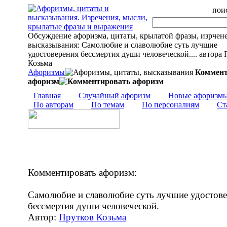
поис
Обсуждение афоризма, цитаты, крылатой фразы, изрчен
высказывания: Самолюбие и славолюбие суть лучшие
удостоверения бессмертия души человеческой.... автора
Козьма
Афоризмы
Коммент
афоризм
Главная
Случайный афоризм
Новые афоризм
По авторам
По темам
По персоналиям
Ст
Комментировать афоризм:
Самолюбие и славолюбие суть лучшие удостов
бессмертия души человеческой.
Автор:
Прутков Козьма