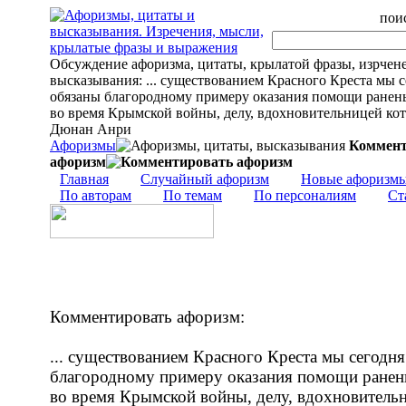
поис
Обсуждение афоризма, цитаты, крылатой фразы, изрчен
высказывания: ... существованием Красного Креста мы 
обязаны благородному примеру оказания помощи ране
во время Крымской войны, делу, вдохновительницей кото
Дюнан Анри
Афоризмы
Коммент
афоризм
Главная
Случайный афоризм
Новые афоризм
По авторам
По темам
По персоналиям
Ст
Комментировать афоризм:
... существованием Красного Креста мы сегодн
благородному примеру оказания помощи ране
во время Крымской войны, делу, вдохновитель