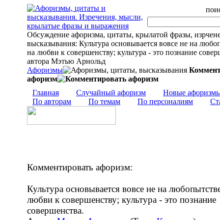
поис
Обсуждение афоризма, цитаты, крылатой фразы, изрчен
высказывания: Культура основывается вовсе не на любоп
на любви к совершенству; культура - это познание соверш
автора Мэтью Арнольд
Афоризмы
Коммент
афоризм
Главная
Случайный афоризм
Новые афоризм
По авторам
По темам
По персоналиям
Ст
Комментировать афоризм:
Культура основывается вовсе не на любопытстве
любви к совершенству; культура - это познание
совершенства.