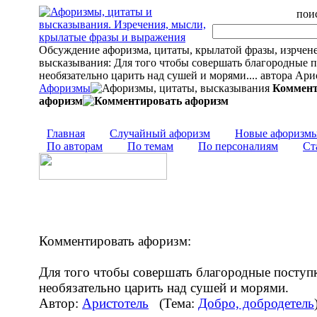
поис
Обсуждение афоризма, цитаты, крылатой фразы, изрчен
высказывания: Для того чтобы совершать благородные п
необязательно царить над сушей и морями.... автора Ари
Афоризмы
Коммент
афоризм
Главная
Случайный афоризм
Новые афоризм
По авторам
По темам
По персоналиям
Ст
Комментировать афоризм:
Для того чтобы совершать благородные поступ
необязательно царить над сушей и морями.
Автор:
Аристотель
(Тема:
Добро, добродетель