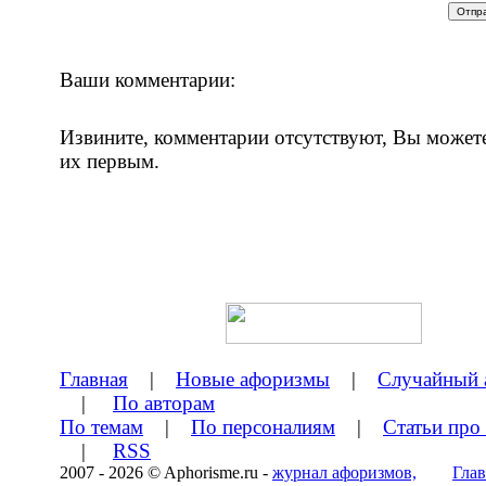
Ваши комментарии:
Извините, комментарии отсутствуют, Вы может
их первым.
Главная
|
Новые афоризмы
|
Случайный 
|
По авторам
По темам
|
По персоналиям
|
Статьи про
|
RSS
2007 - 2026 © Aphorisme.ru -
журнал афоризмов,
Глав