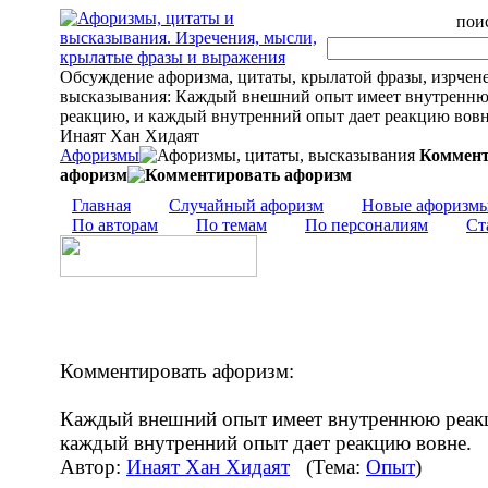
поис
Обсуждение афоризма, цитаты, крылатой фразы, изрчен
высказывания: Каждый внешний опыт имеет внутренн
реакцию, и каждый внутренний опыт дает реакцию вовне.
Инаят Хан Хидаят
Афоризмы
Коммент
афоризм
Главная
Случайный афоризм
Новые афоризм
По авторам
По темам
По персоналиям
Ст
Комментировать афоризм:
Каждый внешний опыт имеет внутреннюю реак
каждый внутренний опыт дает реакцию вовне.
Автор:
Инаят Хан Хидаят
(Тема:
Опыт
)