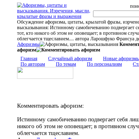
поис
Обсуждение афоризма, цитаты, крылатой фразы, изрчен
высказывания: Истинному самобичеванию подвергает с
тот, кто никого об этом не оповещает; в противном случа
облегчается тщеславием.... автора Ларошфуко Франсуа д
Афоризмы
Коммент
афоризм
Главная
Случайный афоризм
Новые афоризм
По авторам
По темам
По персоналиям
Ст
Комментировать афоризм:
Истинному самобичеванию подвергает себя лишь
никого об этом не оповещает; в противном случ
облегчается тщеславием.