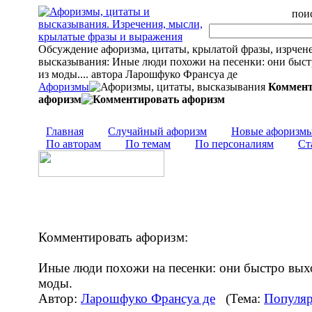
поис
Обсуждение афоризма, цитаты, крылатой фразы, изрчен
высказывания: Иные люди похожи на песенки: они быст
из моды.... автора Ларошфуко Франсуа де
Афоризмы
Коммент
афоризм
Главная
Случайный афоризм
Новые афоризм
По авторам
По темам
По персоналиям
Ст
Комментировать афоризм:
Иные люди похожи на песенки: они быстро вых
моды.
Автор:
Ларошфуко Франсуа де
(Тема:
Популяр