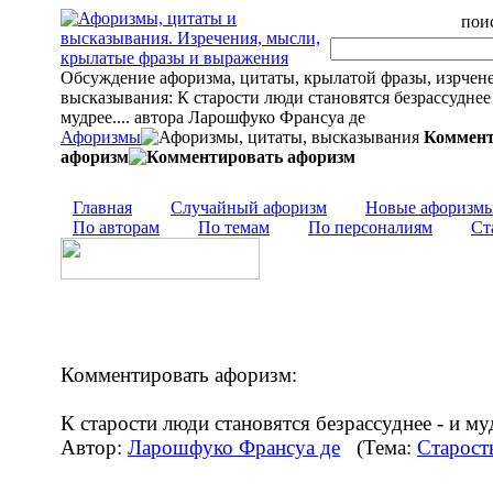
поис
Обсуждение афоризма, цитаты, крылатой фразы, изрчен
высказывания: К старости люди становятся безрассуднее 
мудрее.... автора Ларошфуко Франсуа де
Афоризмы
Коммент
афоризм
Главная
Случайный афоризм
Новые афоризм
По авторам
По темам
По персоналиям
Ст
Комментировать афоризм:
К старости люди становятся безрассуднее - и му
Автор:
Ларошфуко Франсуа де
(Тема:
Старост