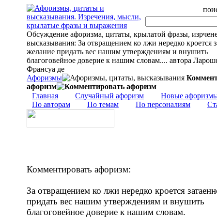
поис
Обсуждение афоризма, цитаты, крылатой фразы, изрчен
высказывания: За отвращением ко лжи нередко кроется 
желание придать вес нашим утверждениям и внушить
благоговейное доверие к нашим словам.... автора Ларо
Франсуа де
Афоризмы
Коммент
афоризм
Главная
Случайный афоризм
Новые афоризм
По авторам
По темам
По персоналиям
Ст
Комментировать афоризм:
За отвращением ко лжи нередко кроется затаенн
придать вес нашим утверждениям и внушить
благоговейное доверие к нашим словам.