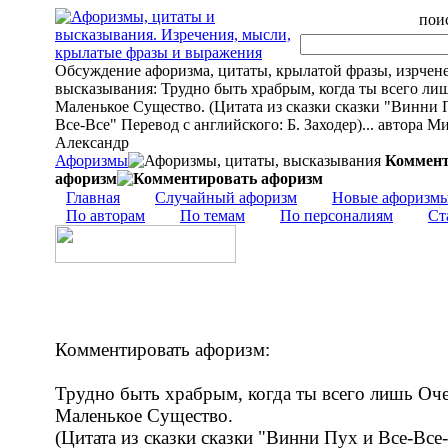
поис
Обсуждение афоризма, цитаты, крылатой фразы, изрчен
высказывания: Трудно быть храбрым, когда ты всего ли
Маленькое Существо. (Цитата из сказки сказки "Винни 
Все-Все" Перевод с английского: Б. Заходер)... автора 
Александр
Афоризмы
Коммент
афоризм
Главная
Случайный афоризм
Новые афоризм
По авторам
По темам
По персоналиям
Ст
Комментировать афоризм:
Трудно быть храбрым, когда ты всего лишь Оч
Маленькое Существо.
(Цитата из сказки сказки "Винни Пух и Все-Все