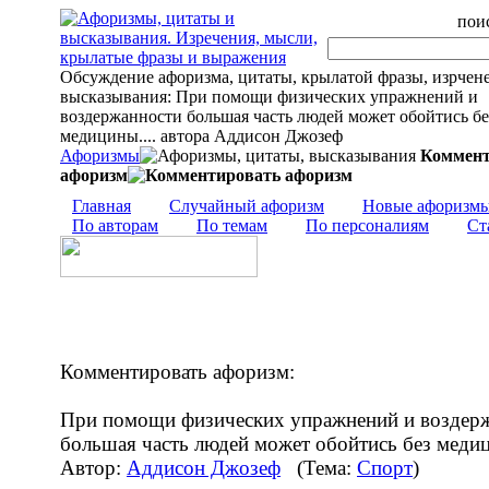
поис
Обсуждение афоризма, цитаты, крылатой фразы, изрчен
высказывания: При помощи физических упражнений и
воздержанности большая часть людей может обойтись бе
медицины.... автора Аддисон Джозеф
Афоризмы
Коммент
афоризм
Главная
Случайный афоризм
Новые афоризм
По авторам
По темам
По персоналиям
Ст
Комментировать афоризм:
При помощи физических упражнений и воздер
большая часть людей может обойтись без меди
Автор:
Аддисон Джозеф
(Тема:
Спорт
)