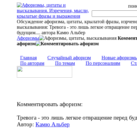
поис
Обсуждение афоризма, цитаты, крылатой фразы, изрчен
высказывания: Тревога - это лишь легкое отвращение пе
будущим.... автора Камю Альбер
Афоризмы
Коммент
афоризм
Главная
Случайный афоризм
Новые афоризм
По авторам
По темам
По персоналиям
Ст
Комментировать афоризм:
Тревога - это лишь легкое отвращение перед б
Автор:
Камю Альбер