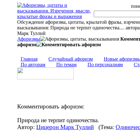
поис
Обсуждение афоризма, цитаты, крылатой фразы, изрчен
высказывания: Природа не терпит одиночества.... автор
Марк Туллий
Афоризмы
Коммент
афоризм
Главная
Случайный афоризм
Новые афоризм
По авторам
По темам
По персоналиям
Ст
Комментировать афоризм:
Природа не терпит одиночества.
Автор:
Цицерон Марк Туллий
(Тема:
Одиночес