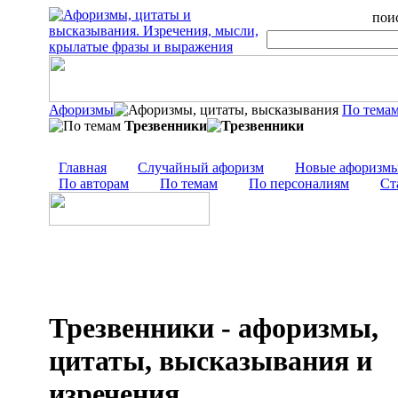
поис
Афоризмы
По тема
Трезвенники
Главная
Случайный афоризм
Новые афоризм
По авторам
По темам
По персоналиям
Ст
Трезвенники - афоризмы,
цитаты, высказывания и
изречения