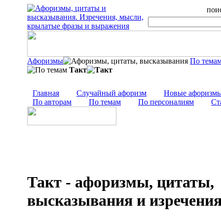
поис
Афоризмы
По тема
Такт
Главная
Случайный афоризм
Новые афоризм
По авторам
По темам
По персоналиям
Ст
Такт - афоризмы, цитаты,
высказывания и изречени