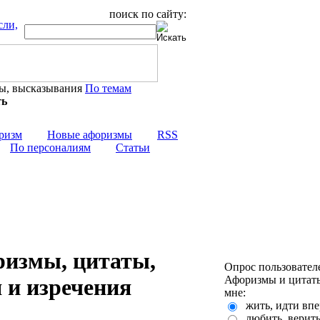
поиск по сайту:
По темам
ризм
Новые афоризмы
RSS
По персоналиям
Статьи
ризмы, цитаты,
Опрос пользовател
Афоризмы и цитаты
 и изречения
мне:
жить, идти впе
любить, верит