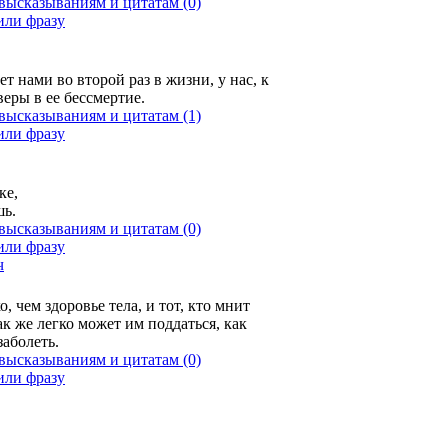
(0)
ет нами во второй раз в жизни, у нас, к
еры в ее бессмертие.
(1)
ке,
шь.
(0)
ч
, чем здоровье тела, и тот, кто мнит
ак же легко может им поддаться, как
заболеть.
(0)