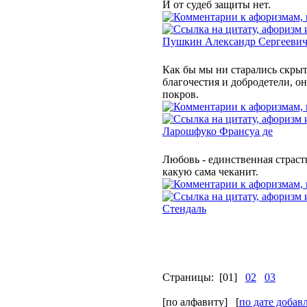
И от судеб защиты нет.
Пушкин Александр Сергееви
Как бы мы ни старались скры
благочестия и добродетели, он
покров.
Ларошфуко Франсуа де
Любовь - единственная страсть
какую сама чеканит.
Стендаль
Страницы:
[01]
02
03
[по алфавиту] [
по дате добав