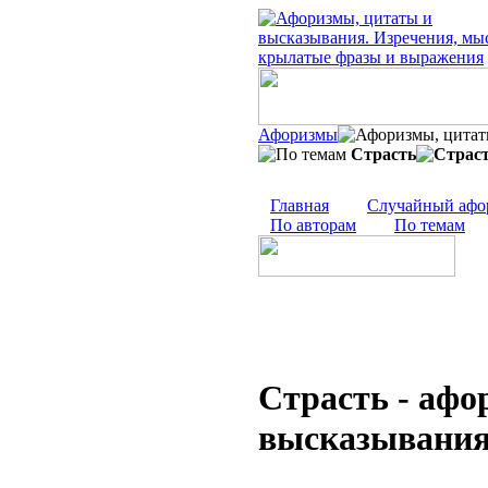
Афоризмы
Страсть
Главная
Случайный афо
По авторам
По темам
Страсть - афо
высказывания