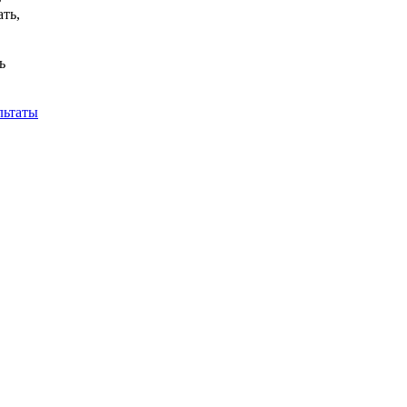
ть,
ь