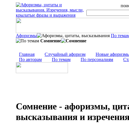
поис
Афоризмы
По тема
Сомнение
Главная
Случайный афоризм
Новые афоризм
По авторам
По темам
По персоналиям
Ст
Сомнение - афоризмы, цит
высказывания и изречени