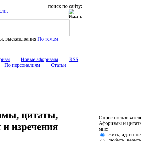
поиск по сайту:
По темам
ризм
Новые афоризмы
RSS
По персоналиям
Статьи
змы, цитаты,
Опрос пользовател
Афоризмы и цитаты
 и изречения
мне:
жить, идти впе
любить, верит