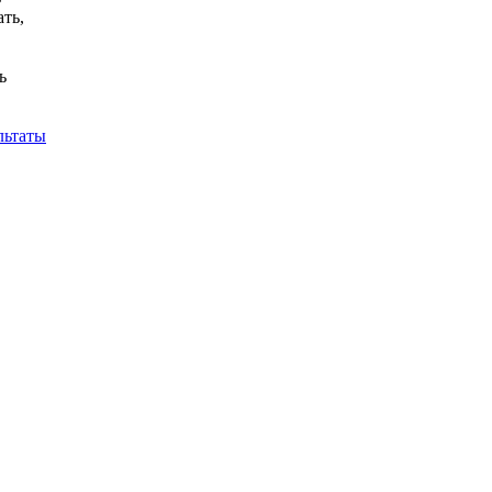
ть,
ь