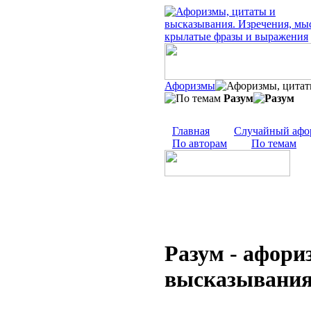
Афоризмы
Разум
Главная
Случайный афо
По авторам
По темам
Разум - афори
высказывания