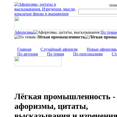
поис
Афоризмы
По тема
Лёгкая промышленность
Главная
Случайный афоризм
Новые афоризм
По авторам
По темам
По персоналиям
Ст
Лёгкая промышленность -
афоризмы, цитаты,
высказывания и изречени