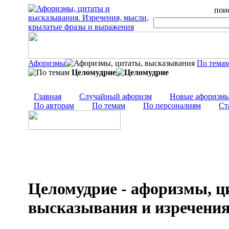
поис
Афоризмы
По тема
Целомудрие
Главная
Случайный афоризм
Новые афоризм
По авторам
По темам
По персоналиям
Ст
Целомудрие - афоризмы, ц
высказывания и изречени