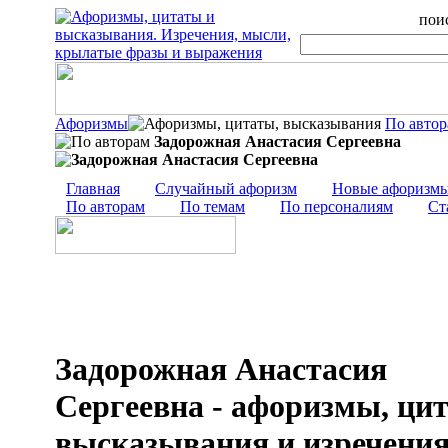
поис
Афоризмы
По авто
Задорожная Анастасия Сергеевна
Главная
Случайный афоризм
Новые афоризм
По авторам
По темам
По персоналиям
Ст
Задорожная Анастасия
Сергеевна - афоризмы, ци
высказывания и изречени