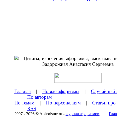
Главная
|
Новые афоризмы
|
Случайный 
|
По авторам
По темам
|
По персоналиям
|
Статьи про
|
RSS
2007 - 2026 © Aphorisme.ru -
журнал афоризмов,
Глав