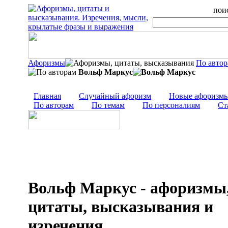
поис
Афоризмы
По авто
Вольф Маркус
Главная
Случайный афоризм
Новые афоризм
По авторам
По темам
По персоналиям
Ст
Вольф Маркус - афоризмы
цитаты, высказывания и
изречения