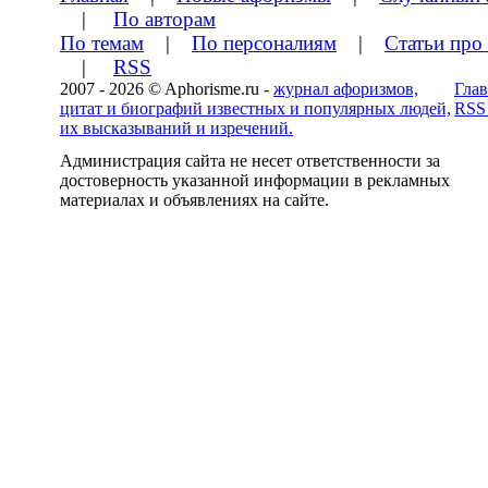
|
По авторам
По темам
|
По персоналиям
|
Статьи про
|
RSS
2007 - 2026 © Aphorisme.ru -
журнал афоризмов,
Глав
цитат и биографий известных и популярных людей,
RSS
их высказываний и изречений.
Администрация сайта не несет ответственности за
достоверность указанной информации в рекламных
материалах и объявлениях на сайте.