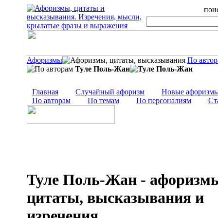
поис
Афоризмы
По авто
Туле Поль-Жан
Главная
Случайный афоризм
Новые афоризм
По авторам
По темам
По персоналиям
Ст
Туле Поль-Жан - афоризм
цитаты, высказывания и
изречения