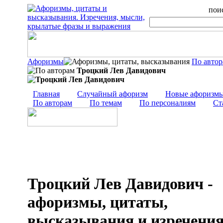
поис
Афоризмы
По авто
Троцкий Лев Давидович
Главная
Случайный афоризм
Новые афоризм
По авторам
По темам
По персоналиям
Ст
Троцкий Лев Давидович -
афоризмы, цитаты,
высказывания и изречени