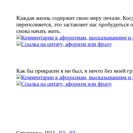
Каждая жизнь содержит свою меру печали. Ког
переполняется, это заставляет нас пробудиться о
снова начать жить.
Как бы прекрасен я ни был, я ничто без моей г
Страницы:
[01]
02
03