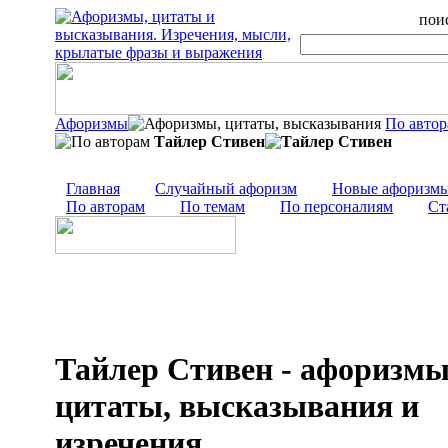
поис
Афоризмы
По авто
Тайлер Стивен
Главная
Случайный афоризм
Новые афоризм
По авторам
По темам
По персоналиям
Ст
Тайлер Стивен - афоризмы
цитаты, высказывания и
изречения