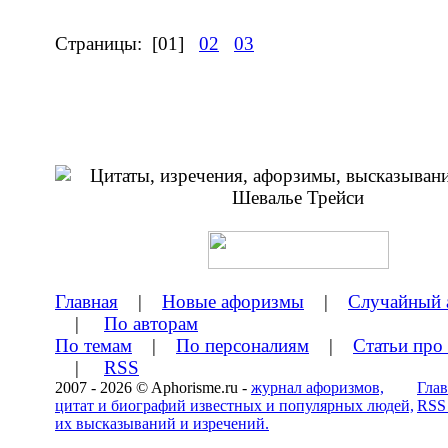
Страницы:
[01]
02
03
Главная
|
Новые афоризмы
|
Случайный 
|
По авторам
По темам
|
По персоналиям
|
Статьи про
|
RSS
2007 - 2026 © Aphorisme.ru -
журнал афоризмов,
Глав
цитат и биографий известных и популярных людей,
RSS
их высказываний и изречений.