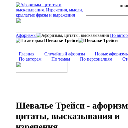
поис
Афоризмы
По авто
Шевалье Трейси
Главная
Случайный афоризм
Новые афоризм
По авторам
По темам
По персоналиям
Ст
Шевалье Трейси - афориз
цитаты, высказывания и
изречения