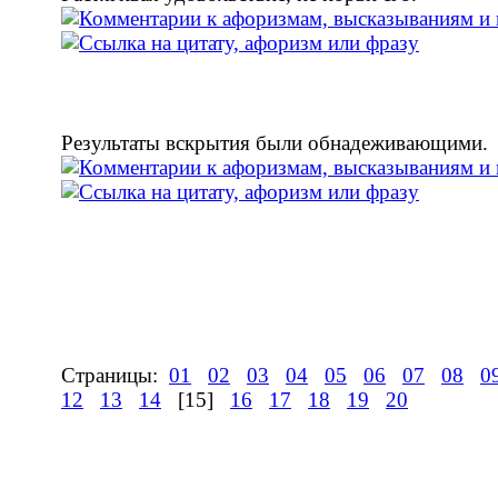
Результаты вскрытия были обнадеживающими.
Страницы:
01
02
03
04
05
06
07
08
0
12
13
14
[15]
16
17
18
19
20