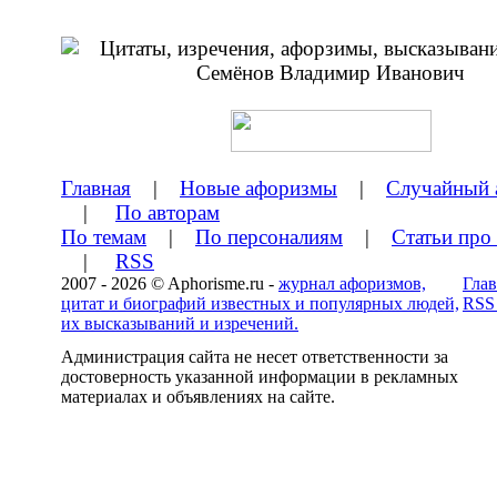
Главная
|
Новые афоризмы
|
Случайный 
|
По авторам
По темам
|
По персоналиям
|
Статьи про
|
RSS
2007 - 2026 © Aphorisme.ru -
журнал афоризмов,
Глав
цитат и биографий известных и популярных людей,
RSS
их высказываний и изречений.
Администрация сайта не несет ответственности за
достоверность указанной информации в рекламных
материалах и объявлениях на сайте.