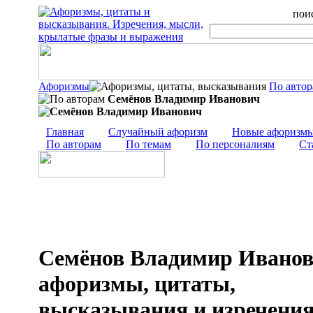
поис
Афоризмы
По авто
Семёнов Владимир Иванович
Главная
Случайный афоризм
Новые афоризм
По авторам
По темам
По персоналиям
Ст
Семёнов Владимир Иванов
афоризмы, цитаты,
высказывания и изречени