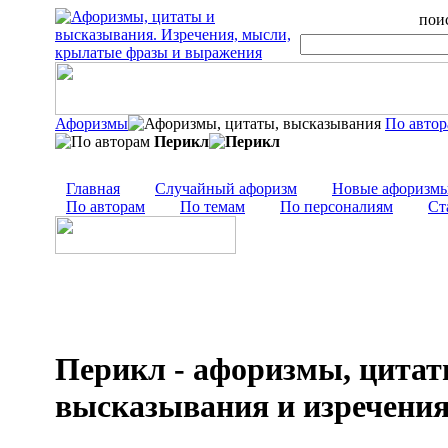
поис
Афоризмы
По авто
Перикл
Главная
Случайный афоризм
Новые афоризм
По авторам
По темам
По персоналиям
Ст
Перикл - афоризмы, цитат
высказывания и изречени