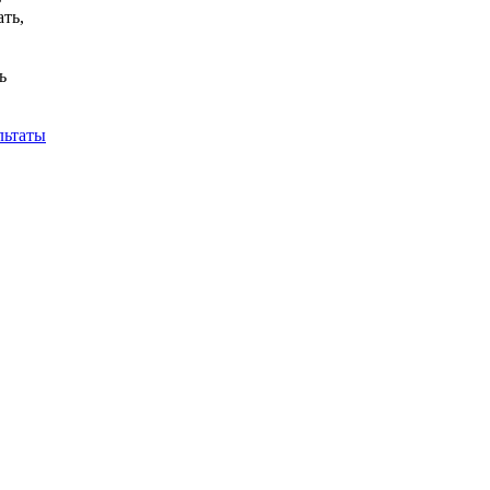
ть,
ь