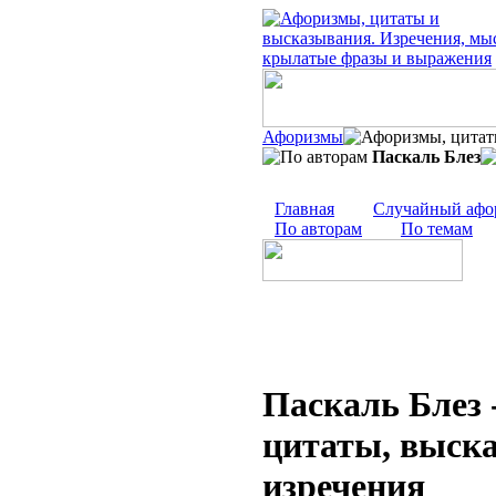
Афоризмы
Паскаль Блез
Главная
Случайный афо
По авторам
По темам
Паскаль Блез 
цитаты, выск
изречения