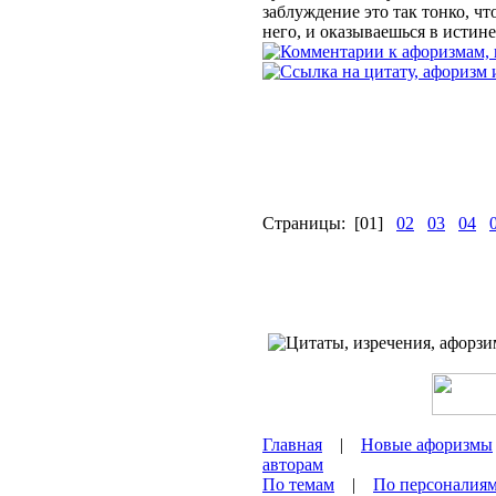
заблуждение это так тонко, чт
него, и оказываешься в истине
Страницы:
[01]
02
03
04
Главная
|
Новые афоризмы
авторам
По темам
|
По персоналия