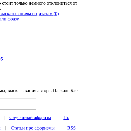
о стоит только немного отклониться от
.
(0)
05
|
Случайный афоризм
|
По
м
|
Статьи про афоризмы
|
RSS