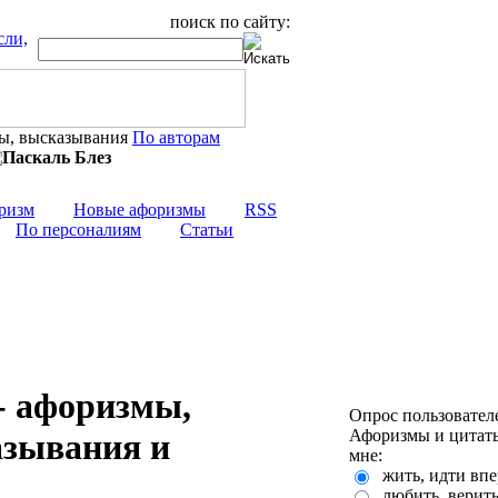
поиск по сайту:
По авторам
ризм
Новые афоризмы
RSS
По персоналиям
Статьи
- афоризмы,
Опрос пользовател
Афоризмы и цитаты
азывания и
мне:
жить, идти впе
любить, верит